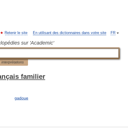
Retenir le site
En utilisant des dictionnaires dans votre site
FR
clopédies sur 'Academic'
interprétations
ançais familier
gadoue