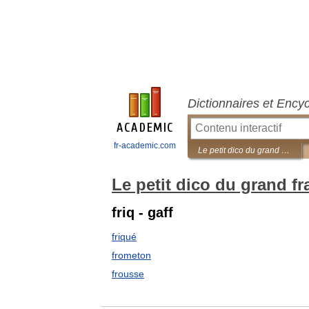
Dictionnaires et Ency
fr-academic.com
Le petit dico du grand français familier
Le petit dico du grand fr
friq - gaff
friqué
frometon
frousse